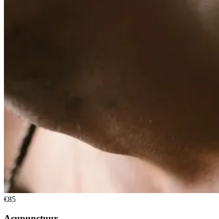
€85
Acupunctuur